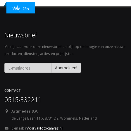
Volg ons
Nieuwsbrief
Meld je aan voor onze nieuwsbrief en blijf op de hoogte van onze nieuwe
producten, diensten, acties en prijslijsten.
CONTACT
0515-332211
Artimedes B.V.
de Lange Baan 11b, 8731 DZ, Wommels, Nederland
E-mail:
info@vakfotocanvas.nl